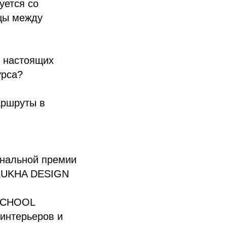
ется со
ицы между
т настоящих
урса?
аршруты в
ональной премии
«KUKHA DESIGN
 SCHOOL
 интерьеров и