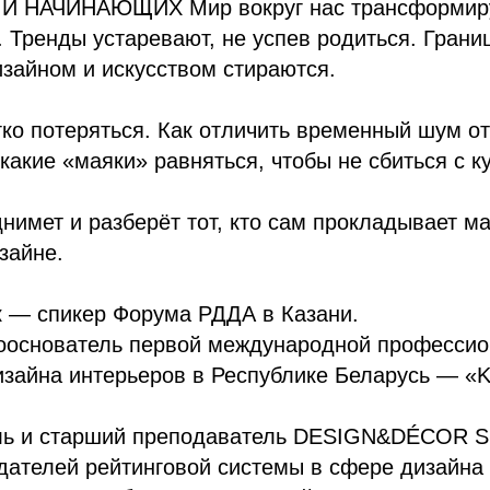
 НАЧИНАЮЩИХ Мир вокруг нас трансформиру
. Тренды устаревают, не успев родиться. Гран
изайном и искусством стираются.
гко потеряться. Как отличить временный шум о
какие «маяки» равняться, чтобы не сбиться с к
нимет и разберёт тот, кто сам прокладывает м
зайне.
к — спикер Форума РДДА в Казани.
сооснователь первой международной професси
дизайна интерьеров в Республике Беларусь — 
ль и старший преподаватель DESIGN&DÉCOR
дателей рейтинговой системы в сфере дизайна