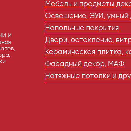
Мебель и предметы дек
Освещение, ЭУИ, умный
Напольные покрытия
НИ И
Двери, остекление, вит
дная
алов,
Керамическая плитка, к
ора.
ки
Фасадный декор, МАФ
Натяжные потолки и др