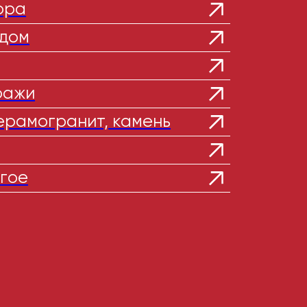
ора
 дом
ражи
ерамогранит, камень
угое