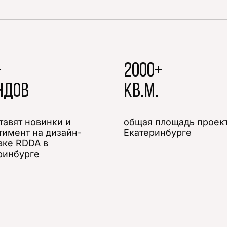
+
2000+
НДОВ
кв.м.
тавят новинки и
общая площадь проект
тимент на дизайн-
Екатеринбурге
вке RDDA в
ринбурге